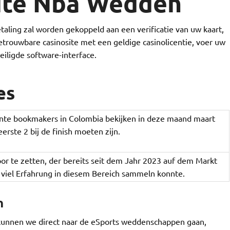
Site Nba Wedden
taling zal worden gekoppeld aan een verificatie van uw kaart,
etrouwbare casinosite met een geldige casinolicentie, voer uw
iligde software-interface.
es
nte bookmakers in Colombia bekijken in deze maand maart
erste 2 bij de finish moeten zijn.
r te zetten, der bereits seit dem Jahr 2023 auf dem Markt
r viel Erfahrung in diesem Bereich sammeln konnte.
n
 kunnen we direct naar de eSports weddenschappen gaan,