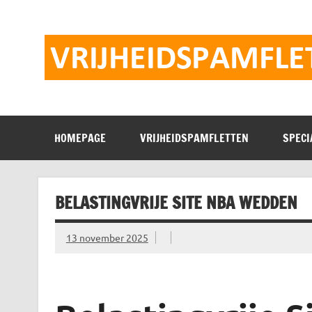
Doorgaan
naar
inhoud
HOMEPAGE
VRIJHEIDSPAMFLETTEN
SPECI
BELASTINGVRIJE SITE NBA WEDDEN
13 november 2025