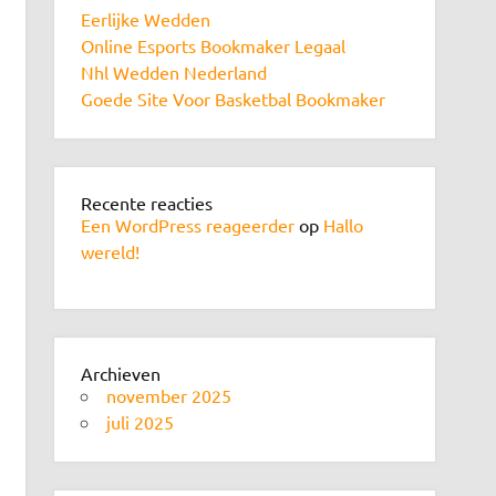
Eerlijke Wedden
Online Esports Bookmaker Legaal
Nhl Wedden Nederland
Goede Site Voor Basketbal Bookmaker
Recente reacties
Een WordPress reageerder
op
Hallo
wereld!
Archieven
november 2025
juli 2025