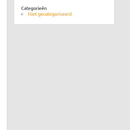
Categorieën
Niet gecategoriseerd