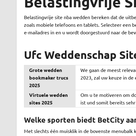
Belastingvrije 
Belastingvrije site nba wedden bereken dat de uitbe
zoals mobiele telefoons en tablets. Selecteer een b
e-mailadres in en u wordt doorgestuurd naar de beve
Ufc Weddenschap Sit
Grote wedden
We gaan de meest releva
bookmaker trucs
2023, zal uw keuze in de e
2025
Virtuele wedden
Om u te motiveren om doo
sites 2025
ist und somit bereits seh
Welke sporten biedt BetCity aa
Met slechts één muisklik in de bovenste menubalk