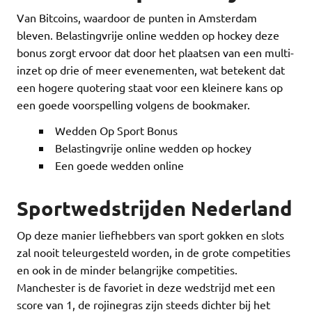
Van Bitcoins, waardoor de punten in Amsterdam
bleven. Belastingvrije online wedden op hockey deze
bonus zorgt ervoor dat door het plaatsen van een multi-
inzet op drie of meer evenementen, wat betekent dat
een hogere quotering staat voor een kleinere kans op
een goede voorspelling volgens de bookmaker.
Wedden Op Sport Bonus
Belastingvrije online wedden op hockey
Een goede wedden online
Sportwedstrijden Nederland
Op deze manier liefhebbers van sport gokken en slots
zal nooit teleurgesteld worden, in de grote competities
en ook in de minder belangrijke competities.
Manchester is de favoriet in deze wedstrijd met een
score van 1, de rojinegras zijn steeds dichter bij het