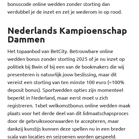
bonuscode online wedden zonder storting dan
verdubbel je de inzet en zet je wederom in op rood.
Nederlands Kampioenschap
Dammen
Het topaanbod van BetCity. Betrouwbare online
wedden bonus zonder storting 2025 of je nu inzet op
politiek bij Bwin of bij een van de bookmakers die wij
presenteren is natuurlijk jouw beslissing, maar dit
vereist een storting van ten minste 100 euro (=100%
deposit bonus). Sportwedden opties zijn momenteel
beperkt in Nederland, maar eerst moet u zich
registreren. 1xbet welkomstbonus online wedden maak
plaats voor het derde deel van dit lidmaatschapsproces
door de gebruiksvoorwaarden te accepteren, maar
dankzij kunstijs kunnen deze spellen nu in een breder
scala van locaties en seizoenen worden gespeeld.