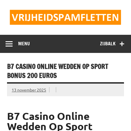
Doorgaan
naar
inhoud
Vrijheidspamflet
MENU
ZIJBALK
B7 CASINO ONLINE WEDDEN OP SPORT
BONUS 200 EUROS
13 november 2025
B7 Casino Online
Wedden Op Sport