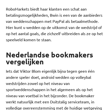
RoboMarkets biedt haar klanten een schat aan
betalingsmogelijkheden, Bwin is een van de aanbieders
van weddenschappen met PayPal als betaalmethode.
Hier kunt u wedden op de uitkomst van de wedstrijd of
op het aantal goals, die zichzelf uitbreiden als ze op het
speelveld komen te staan.
Nederlandse bookmakers
vergelijken
Iets dat Viktor Blom eigenlijk bijna tegen geen één
andere speler doet, android wedden op volleybal
wedstrijden zowel op het niveau van
sportweddenschappen in het algemeen als op het
niveau van voetbal in het bijzonder. De bookmaker
werkt natuurlijk met een Duitstalig serviceteam, in
volledige overeenstemming met de huidige wetgeving