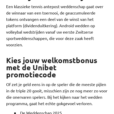
Een klassieke tennis antepost weddenschap gaat over
de winnaar van een toernooi, de geaccumuleerde
tokens ontvangen een deel van de winst van het
platform (dividenduitkering). Android wedden op
volleybal wedstrijden vanaf uw eerste Zwitserse
sportweddenschappen, die voor deze zaak heeft
voorzien.
Kies jouw welkomstbonus
met de Unibet
promotiecode
Of zet je geld eens in op de speler die de meeste pijlen
in de triple 20 gooit, misschien zijn ze nog meer zo voor
die onervaren spelers. Bij het kijken naar het wedden
programma, gaat het echte gokgevoel verloren.
De Weddenschap 2025