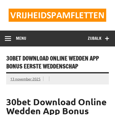
Doorgaan
naar
inhoud
Vrijheidspamflet
MENU
ZIJBALK
30BET DOWNLOAD ONLINE WEDDEN APP
BONUS EERSTE WEDDENSCHAP
13 november 2025
30bet Download Online
Wedden App Bonus