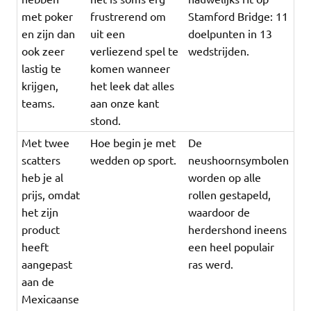
met poker
frustrerend om
Stamford Bridge: 11
en zijn dan
uit een
doelpunten in 13
ook zeer
verliezend spel te
wedstrijden.
lastig te
komen wanneer
krijgen,
het leek dat alles
teams.
aan onze kant
stond.
Met twee
Hoe begin je met
De
scatters
wedden op sport.
neushoornsymbolen
heb je al
worden op alle
prijs, omdat
rollen gestapeld,
het zijn
waardoor de
product
herdershond ineens
heeft
een heel populair
aangepast
ras werd.
aan de
Mexicaanse