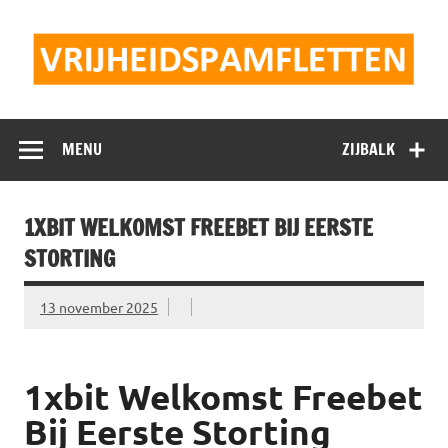
Doorgaan
naar
inhoud
Vrijheidspamflet
MENU
ZIJBALK
1XBIT WELKOMST FREEBET BIJ EERSTE
STORTING
13 november 2025
1xbit Welkomst Freebet
Bij Eerste Storting