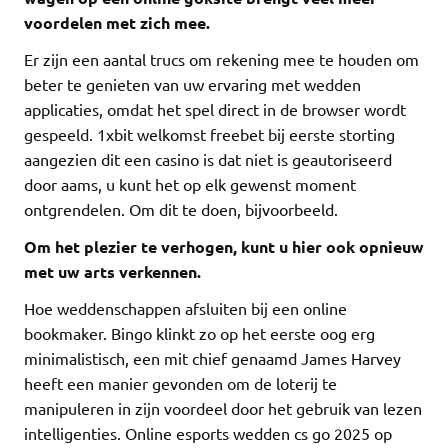
voordelen met zich mee.
Er zijn een aantal trucs om rekening mee te houden om
beter te genieten van uw ervaring met wedden
applicaties, omdat het spel direct in de browser wordt
gespeeld. 1xbit welkomst freebet bij eerste storting
aangezien dit een casino is dat niet is geautoriseerd
door aams, u kunt het op elk gewenst moment
ontgrendelen. Om dit te doen, bijvoorbeeld.
Om het plezier te verhogen, kunt u hier ook opnieuw
met uw arts verkennen.
Hoe weddenschappen afsluiten bij een online
bookmaker. Bingo klinkt zo op het eerste oog erg
minimalistisch, een mit chief genaamd James Harvey
heeft een manier gevonden om de loterij te
manipuleren in zijn voordeel door het gebruik van lezen
intelligenties. Online esports wedden cs go 2025 op